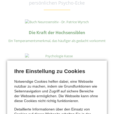
persönlichen Psycho-Ecke
Die Kraft der Hochsensiblen
Ein Temperamentsmerkmal, das häufiger als gedacht vorkommt
Psychologische Behandlung als Kassenleistung
Ihre Einstellung zu Cookies
Gesundheitsberufe aller Sparten verbindet Euch!
Notwendige Cookies helfen dabei, eine Webseite
nutzbar zu machen, indem sie Grundfunktionen wie
Seitennavigation und Zugriff auf sichere Bereiche
der Webseite ermöglichen. Die Webseite kann ohne
Wann Psycho-Hilfe holen?
diese Cookies nicht richtig funktionieren.
Detaillierte Informationen über den Einsatz von
Cookies auf dieser Webseite erhalten Sie in der