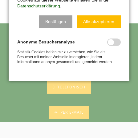
Datenschutzerklärung
.
Normal ist nicht normal
Bestätigen
Alle akzeptieren
WOLLEN SIE EINEN TERMIN
Anonyme Besucheranalyse
VEREINBAREN?
Statistik-Cookies helfen mir zu verstehen, wie Sie als
Kontaktieren Sie mich
Besucher mit meiner Webseite interagieren, indem
Informationen anonym gesammelt und gemeldet werden.
TELEFONISCH
PER E-MAIL