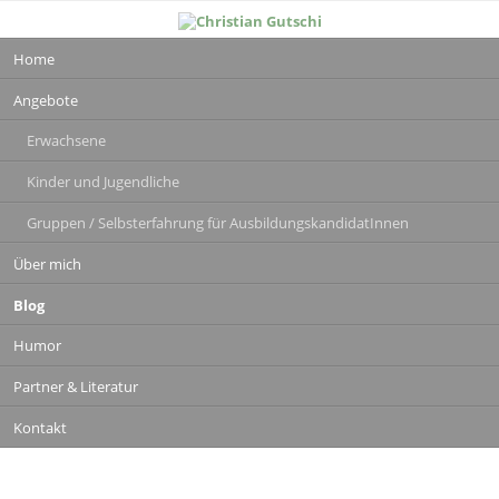
Navigation
Home
überspringen
Angebote
Erwachsene
Kinder und Jugendliche
Gruppen / Selbsterfahrung für AusbildungskandidatInnen
Über mich
Blog
Humor
Partner & Literatur
Kontakt