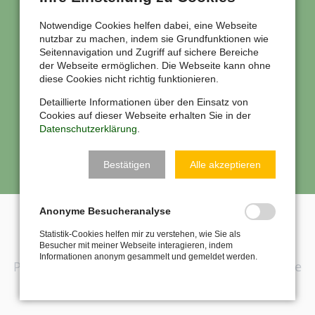
WOLLEN SIE EINEN TERMIN
VEREINBAREN?
Notwendige Cookies helfen dabei, eine Webseite
nutzbar zu machen, indem sie Grundfunktionen wie
Kontaktieren Sie mich
Seitennavigation und Zugriff auf sichere Bereiche
der Webseite ermöglichen. Die Webseite kann ohne
diese Cookies nicht richtig funktionieren.
Detaillierte Informationen über den Einsatz von
TELEFONISCH
Cookies auf dieser Webseite erhalten Sie in der
Datenschutzerklärung
.
Bestätigen
Alle akzeptieren
PER E-MAIL
Anonyme Besucheranalyse
Statistik-Cookies helfen mir zu verstehen, wie Sie als
SIE ERREICHEN MICH
Besucher mit meiner Webseite interagieren, indem
Informationen anonym gesammelt und gemeldet werden.
Psychologische Praxis für ganzheitliche Therapie